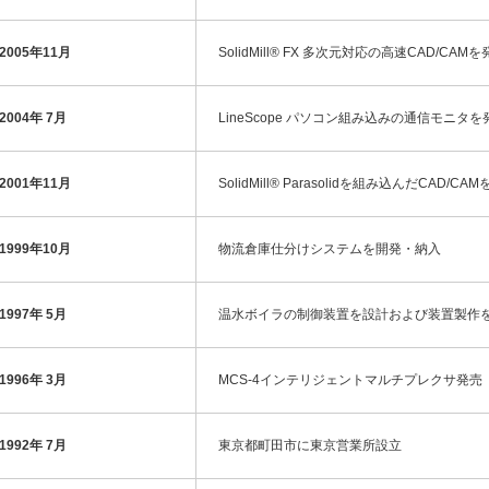
2005年11月
SolidMill® FX 多次元対応の高速CAD/CAM
2004年 7月
LineScope パソコン組み込みの通信モニタを
2001年11月
SolidMill® Parasolidを組み込んだCAD/CA
1999年10月
物流倉庫仕分けシステムを開発・納入
1997年 5月
温水ボイラの制御装置を設計および装置製作
1996年 3月
MCS-4インテリジェントマルチプレクサ発売
1992年 7月
東京都町田市に東京営業所設立