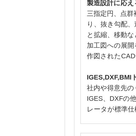
製造設計に応え
三指定円、点群
り、抜き勾配、
と拡縮、移動な
加工図への展開
作図されたCA
IGES,DXF,B
社内や得意先の
IGES、DXF
レータが標準仕