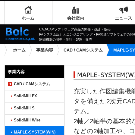
CAD/CAMソフトウェア商品の開発・設計・販売
FAシステム設計とエンジニアリング・FA関連ソフトウェアの開
制御機器の開発・設計・製造・販売
ホーム
事業内容
CAD / CAMシステム
MAPLE-SY
事業内容
CAD / CAMシステム
充実した作図編集機能
SolidMill FX
タを備えた2次元CA
SolidMill S
テム。
2軸／2軸半の基本
SolidMill Wire
などの2軸加工や、
MAPLE-SYSTEM(WIN)